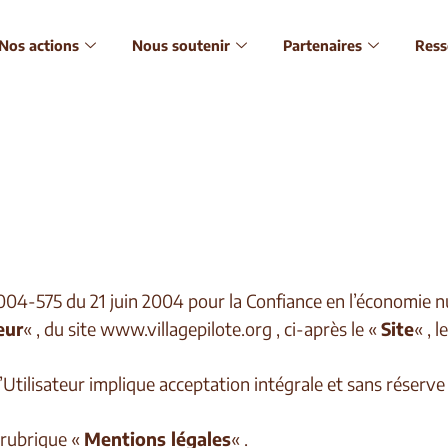
Nos actions
Nous soutenir
Partenaires
Ress
04-575 du 21 juin 2004 pour la Confiance en l’économie nu
eur
« , du site www.villagepilote.org , ci-après le «
Site
« , 
 l’Utilisateur implique acceptation intégrale et sans réserv
a rubrique «
Mentions légales
« .